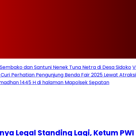
Sembako dan Santuni Nenek Tuna Netra di Desa Sidoko
V
 Curi Perhatian Pengunjung Benda Fair 2025 Lewat Atraksi 
amadhan 1445 H di halaman Mapolsek Sepatan
nya Legal Standing Lagi, Ketum PW