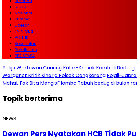
Beranda
NEWS
Nasional
Kriminal
Daerah
TNI/POLRI
POLITIK
Kesehatan
Pendidikan
PERISTIWA
Pokja Wartawan Gunung Kaler-Kresek Kembali Berbagi 
Warganet Kritik Kinerja Polsek Cengkareng
Rojali–Japra
Mahal, Tak Bisa Mengisi”
lomba Tabuh bedug di bulan r
Topik
berterima
NEWS
Dewan Pers Nyatakan HCB Tidak Pu