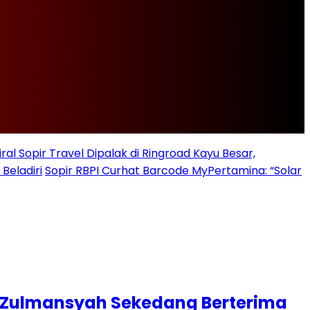
iral Sopir Travel Dipalak di Ringroad Kayu Besar,
Beladiri
Sopir RBPI Curhat Barcode MyPertamina: “Solar
I Zulmansyah Sekedang Berterima