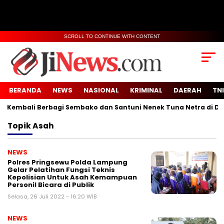
SCROLL TO CONTINUE WITH CONTENT
BERANDA
NEWS
NASIONAL
KRIMINAL
DAERAH
TNI
Kembali Berbagi Sembako dan Santuni Nenek Tuna Netra di Desa
Topik
Asah
NEWS
Polres Pringsewu Polda Lampung
Gelar Pelatihan Fungsi Teknis
Kepolisian Untuk Asah Kemampuan
Personil Bicara di Publik
Selasa, 26 Juli 2022 - 16:20 WIB
NEWS