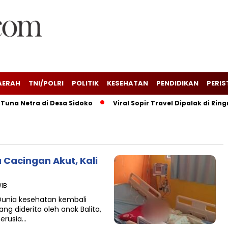
AERAH
TNI/POLRI
POLITIK
KESEHATAN
PENDIDIKAN
PERIS
na Netra di Desa Sidoko
Viral Sopir Travel Dipalak di Ring
 Cacingan Akut, Kali
WIB
 Dunia kesehatan kembali
ng diderita oleh anak Balita,
 berusia…