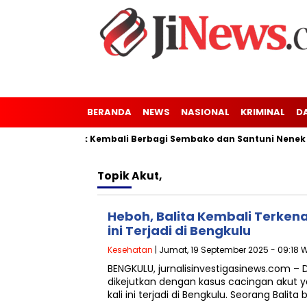
BERANDA
NEWS
NASIONAL
KRIMINAL
D
ng Kaler-Kresek Kembali Berbagi Sembako dan Santuni Nenek Tu
Topik
Akut,
Heboh, Balita Kembali Terkena
ini Terjadi di Bengkulu
Kesehatan
| Jumat, 19 September 2025 - 09:18 
BENGKULU, jurnalisinvestigasinews.com –
dikejutkan dengan kasus cacingan akut ya
kali ini terjadi di Bengkulu. Seorang Balita