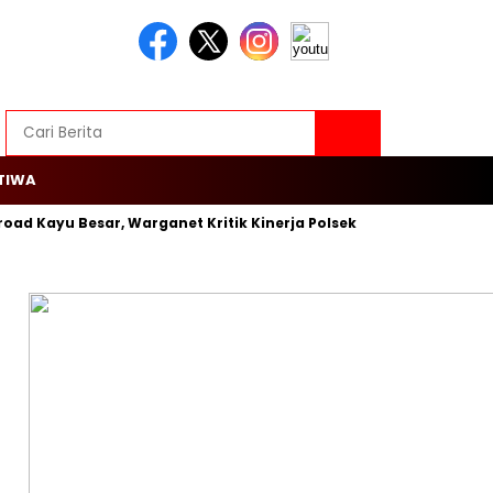
TIWA
road Kayu Besar, Warganet Kritik Kinerja Polsek Cengkareng
R