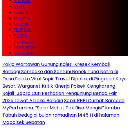
Beranda
NEWS
Nasional
Kriminal
Daerah
TNI/POLRI
POLITIK
Kesehatan
Pendidikan
PERISTIWA
Pokja Wartawan Gunung Kaler-Kresek Kembali
Berbagi Sembako dan Santuni Nenek Tuna Netra di
Desa Sidoko
Viral Sopir Travel Dipalak di Ringroad Kayu
Besar, Warganet Kritik Kinerja Polsek Cengkareng
Rojali–Japra Curi Perhatian Pengunjung Benda Fair
2025 Lewat Atraksi Beladiri
Sopir RBPI Curhat Barcode
MyPertamina: “Solar Mahal, Tak Bisa Mengisi”
lomba
Tabuh bedug di bulan ramadhan 1445 H di halaman
Mapolsek Sepatan