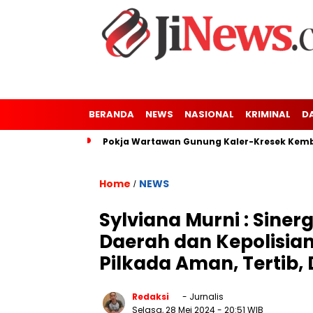
BERANDA
NEWS
NASIONAL
KRIMINAL
D
Pokja Wartawan Gunung Kaler-Kresek Kemba
Home
NEWS
/
Sylviana Murni : Sine
Daerah dan Kepolisia
Pilkada Aman, Tertib,
Redaksi
- Jurnalis
Selasa, 28 Mei 2024
- 20:51 WIB