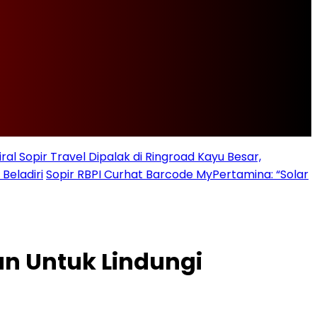
iral Sopir Travel Dipalak di Ringroad Kayu Besar,
Beladiri
Sopir RBPI Curhat Barcode MyPertamina: “Solar
an Untuk Lindungi