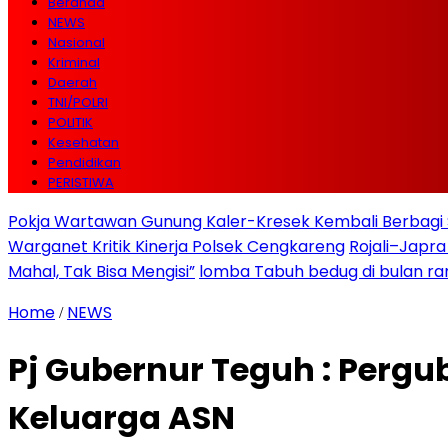
Beranda
NEWS
Nasional
Kriminal
Daerah
TNI/POLRI
POLITIK
Kesehatan
Pendidikan
PERISTIWA
Pokja Wartawan Gunung Kaler-Kresek Kembali Berbagi 
Warganet Kritik Kinerja Polsek Cengkareng
Rojali–Japra
Mahal, Tak Bisa Mengisi”
lomba Tabuh bedug di bulan r
Home
NEWS
/
Pj Gubernur Teguh : Pergu
Keluarga ASN