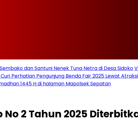
Sembako dan Santuni Nenek Tuna Netra di Desa Sidoko
V
 Curi Perhatian Pengunjung Benda Fair 2025 Lewat Atraksi 
amadhan 1445 H di halaman Mapolsek Sepatan
b No 2 Tahun 2025 Diterbitk