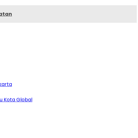
latan
karta
u Kota Global