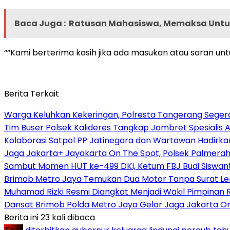
Baca Juga :
Ratusan Mahasiswa, Memaksa Untuk
““Kami berterima kasih jika ada masukan atau saran unt
Berita Terkait
Warga Keluhkan Kekeringan, Polresta Tangerang Segera 
Tim Buser Polsek Kalideres Tangkap Jambret Spesialis A
Kolaborasi Satpol PP Jatinegara dan Wartawan Hadirka
Jaga Jakarta+ Jayakarta On The Spot, Polsek Palmera
Sambut Momen HUT ke-499 DKI, Ketum FBJ Budi Siswant
Brimob Metro Jaya Temukan Dua Motor Tanpa Surat Len
Muhamad Rizki Resmi Diangkat Menjadi Wakil Pimpinan Re
Dansat Brimob Polda Metro Jaya Gelar Jaga Jakarta O
Berita ini 23 kali dibaca