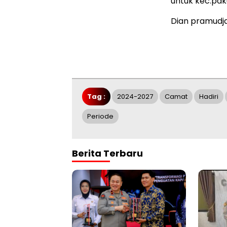
untuk kec.paku
Dian pramudja
Tag :
2024-2027
Camat
Hadiri
Periode
Berita Terbaru