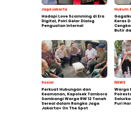
Jaga jakarta
Hukum &
Hadapi Love Scamming di Era
Gagalk
Digital, Polri Gelar Dialog
Keras D
Penguatan Internal
Cengka
Butir d
Sosial
NEWS
Perkuat Hubungan dan
Warga K
Keamanan, Kapolsek Tambora
Polrest
Sambangi Warga RW 12 Tanah
Salurka
Sereal dalam Rangka Jaga
Puri Ha
Jakarta+ On The Spot