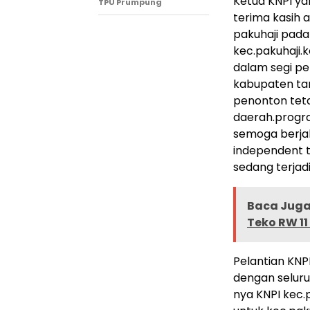
Ketua KNPI y
TPU Prumpung
terima kasih
pakuhaji pada 
kec.pakuhaji
dalam segi pe
kabupaten ta
penonton teta
daerah.progra
semoga berja
independent ti
sedang terjadi
Baca Juga 
Teko RW 11
Pelantian KNP
dengan seluru
nya KNPI kec.