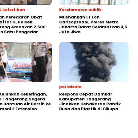
 ketertiban
Keselamatan publik
an Peredaran Obat
Musnahkan 1,1 Ton
aftar G, Polsek
Carisoprodol, Polres Metro
reng Amankan 2.500
Jakarta Barat Selamatkan 3,5
an Satu Pengedar
Juta Jiwa
pariwisata
eluhkan Kekeringan,
Respons Cepat Damkar
a Tangerang Segera
Kabupaten Tangerang
n Bantuan Air Bersih ke
Jinakkan Kebakaran Pabrik
rmoni 2 Extension
Busa dan Plastik di Cikupa