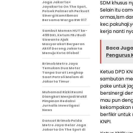
SDM khusus ny
Jaga Jakarta+
Jayakarta On The Spot,
Selain itu ca
Polsek Palmerah Perkuat
Sinergi Kamtibmas
ormas,lsm dan
Bersama Warga RW 017
kec.pakuhaji.
kerja nanti n
Sambut Momen HUT ke-
499 DKI, Ketum FBJ Budi
Siswanto Ajak
Masyarakat Berperan
Baca Juga 
Aktif Dorong Jakarta
Menuju Kota Global
Pengurus K
Brimob Metro Jaya
Temukan Dua Motor
Ketua DPD KNP
Tanpa Surat Lengkap
Saat Patroli Malam di
sambutan men
Jakarta Timur
pake untuk ja
Muhamad Rizki Resmi
bersinergi d
Diangkat Menjadi Wakil
mau pun denga
Pimpinan Redaksi
Jurnalis Investigasi
kekompakan u
News
berfikir untu
Dansat Brimob Polda
KNPI.
Metro Jaya Gelar Jaga
Jakarta On The Spot di