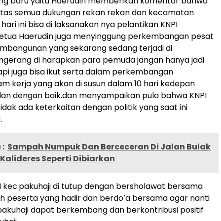
ang baru yaitu Haerudin memberikan komentar bahwa
 atas semua dukungan rekan rekan dan kecamatan
hari ini bisa di laksanakan nya pelantikan KNPI
.ketua Haerudin juga menyinggung perkembangan pesat
mbangunan yang sekarang sedang terjadi di
ngerang di harapkan para pemuda jangan hanya jadi
pi juga bisa ikut serta dalam perkembangan
m kerja yang akan di susun dalam 10 hari kedepan
lan dengan baik.dan menyampaikan pula bahwa KNPI
dak ada keterkaitan dengan politik yang saat ini
.
:
Sampah Numpuk Dan Berceceran Di Jalan Bulak
 Kalideres Seperti Dibiarkan
I kec.pakuhaji di tutup dengan bersholawat bersama
h peserta yang hadir dan berdo’a bersama agar nanti
pakuhaji dapat berkembang dan berkontribusi positif