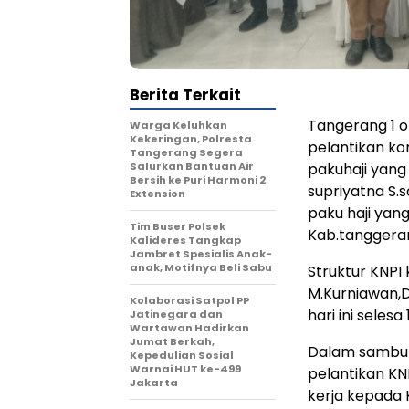
Berita Terkait
Tangerang 1 o
Warga Keluhkan
Kekeringan, Polresta
pelantikan ko
Tangerang Segera
Salurkan Bantuan Air
pakuhaji yang
Bersih ke Puri Harmoni 2
supriyatna S.
Extension
paku haji yang
Tim Buser Polsek
Kab.tanggerang
Kalideres Tangkap
Jambret Spesialis Anak-
anak, Motifnya Beli Sabu
Struktur KNPI 
M.Kurniawan,D
Kolaborasi Satpol PP
hari ini selesa
Jatinegara dan
Wartawan Hadirkan
Jumat Berkah,
Dalam sambut
Kepedulian Sosial
Warnai HUT ke-499
pelantikan KN
Jakarta
kerja kepada 