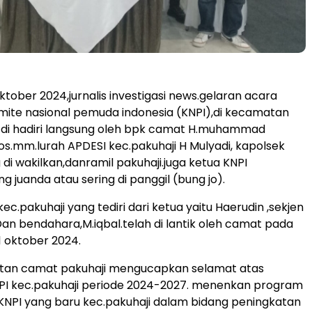
ktober 2024,jurnalis investigasi news.gelaran acara
mite nasional pemuda indonesia (KNPI),di kecamatan
 di hadiri langsung oleh bpk camat H.muhammad
sos.mm.lurah APDESI kec.pakuhaji H Mulyadi, kapolsek
 di wakilkan,danramil pakuhaji.juga ketua KNPI
 juanda atau sering di panggil (bung jo).
kec.pakuhaji yang tediri dari ketua yaitu Haerudin ,sekjen
an bendahara,M.iqbal.telah di lantik oleh camat pada
 1 oktober 2024.
an camat pakuhaji mengucapkan selamat atas
PI kec.pakuhaji periode 2024-2027. menenkan program
KNPI yang baru kec.pakuhaji dalam bidang peningkatan