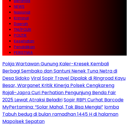
Beranda
NEWS
Nasional
Kriminal
Daerah
TNI/POLRI
POLITIK
Kesehatan
Pendidikan
PERISTIWA
Pokja Wartawan Gunung Kaler-Kresek Kembali
Berbagi Sembako dan Santuni Nenek Tuna Netra di
Desa Sidoko
Viral Sopir Travel Dipalak di Ringroad Kayu
Besar, Warganet Kritik Kinerja Polsek Cengkareng
Rojali–Japra Curi Perhatian Pengunjung Benda Fair
2025 Lewat Atraksi Beladiri
Sopir RBPI Curhat Barcode
MyPertamina: “Solar Mahal, Tak Bisa Mengisi”
lomba
Tabuh bedug di bulan ramadhan 1445 H di halaman
Mapolsek Sepatan