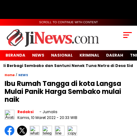
SCROLL TO CONTINUE WITH CONTENT
BERANDA
NEWS
NASIONAL
KRIMINAL
DAERAH
TNI
rbagi Sembako dan Santuni Nenek Tuna Netra di Desa Sidoko
/
Home
NEWS
Ibu Rumah Tangga di kota Langsa
Mulai Panik Harga Sembako mulai
naik
Redaksi
- Jurnalis
Kamis, 10 Maret 2022
- 20:33 WIB