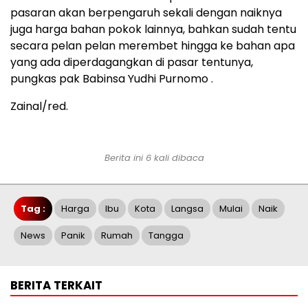
pasaran akan berpengaruh sekali dengan naiknya
juga harga bahan pokok lainnya, bahkan sudah tentu
secara pelan pelan merembet hingga ke bahan apa
yang ada diperdagangkan di pasar tentunya,
pungkas pak Babinsa Yudhi Purnomo .
Zainal/red.
Berita ini 6 kali dibaca
Tag :
Harga
Ibu
Kota
Langsa
Mulai
Naik
News
Panik
Rumah
Tangga
BERITA TERKAIT