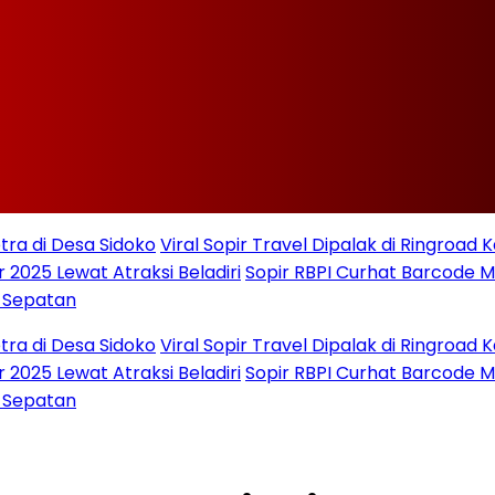
Desa Sidoko
Viral Sopir Travel Dipalak di Ringroad Kayu Be
ewat Atraksi Beladiri
Sopir RBPI Curhat Barcode MyPerta
an
Desa Sidoko
Viral Sopir Travel Dipalak di Ringroad Kayu Be
ewat Atraksi Beladiri
Sopir RBPI Curhat Barcode MyPerta
an