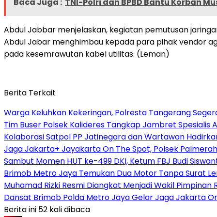
Baca Juga :
TNI-Polri dan BPBD Bantu Korban Mus
Abdul Jabbar menjelaskan, kegiatan pemutusan jaringan 
Abdul Jabar menghimbau kepada para pihak vendor agar
pada kesemrawutan kabel utilitas. (Leman)
Berita Terkait
Warga Keluhkan Kekeringan, Polresta Tangerang Segera 
Tim Buser Polsek Kalideres Tangkap Jambret Spesialis A
Kolaborasi Satpol PP Jatinegara dan Wartawan Hadirka
Jaga Jakarta+ Jayakarta On The Spot, Polsek Palmera
Sambut Momen HUT ke-499 DKI, Ketum FBJ Budi Siswant
Brimob Metro Jaya Temukan Dua Motor Tanpa Surat Len
Muhamad Rizki Resmi Diangkat Menjadi Wakil Pimpinan Re
Dansat Brimob Polda Metro Jaya Gelar Jaga Jakarta O
Berita ini 52 kali dibaca