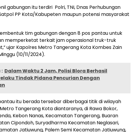
il gabungan itu terdiri Polri, TNI, Dnas Perhubungan
 Satpol PP Kota/Kabupeten maupun potensi masyarakat
membentuk tim gabungan dengan 8 pos pantau untuk
n memperketat terkait jam operasional truk-truk
t,” ujar Kapolres Metro Tangerang Kota Kombes Zain
Minggu (10/11/2024).
:
Dalam Waktu 2 Jam, Polisi Blora Berhasil
elaku Tindak Pidana Pencurian Dengan
an
ntau itu berada tersebar diberbagai titik di wilayah
Metro Tangerang Kota diantaranya, di Rawa Bokor,
nda, Kebon Nanas, Kecamatan Tangerang, Buaran
atan Cipondoh, Suryadharma Kecamatan Neglasari,
camatan Jatiuwung, Palem Semi Kecamatan Jatiuwung,