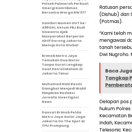
Polsek Palmerah Perkuat
Ratusan person
Sinergi Kamtibmas
Bersama Warga RW 017
(Dishub) dan
(Potmas).
Sambut Momen HUT ke-
499 DKI, Ketum FBJ Budi
Siswanto Ajak
“Kami telah 
Masyarakat Berperan
mengawasi da
Aktif Dorong Jakarta
Menuju Kota Global
tanah tersebu
Dwi Nugroho. 
Brimob Metro Jaya
Temukan Dua Motor
Tanpa Surat Lengkap
Saat Patroli Malam di
Baca Juga 
Jakarta Timur
Tangkap P
Muhamad Rizki Resmi
Pemberat
Diangkat Menjadi Wakil
Pimpinan Redaksi
Jurnalis Investigasi
Delapan pos pa
News
hukum Polres 
Dansat Brimob Polda
Kecamatan Be
Metro Jaya Gelar Jaga
Jakarta On The Spot di
Indah, Kecam
TPU Prumpung
Telesonic Ke