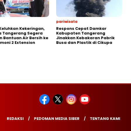
pariwisata
eluhkan Kekeringan,
Respons Cepat Damkar
a Tangerang Segera
Kabupaten Tangerang
n Bantuan Air Bersih ke
Jinakkan Kebakaran Pabrik
rmoni 2 Extension
Busa dan Plastik di Cikupa
REDAKSI
PEDOMAN MEDIA SIBER
TENTANG KAMI