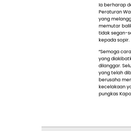
Ia berharap 
Peraturan Wali
yang melangg
memutar balik
tidak segan-s
kepada sopir.
“Semoga cara 
yang diakibat
dilanggar. Se
yang telah di
berusaha men
kecelakaan y
pungkas Kapol