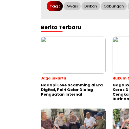
Tag :
Awasi
Dirikan
Gabungan
Berita Terbaru
Jaga jakarta
Hukum &
Hadapi Love Scamming di Era
Gagalk
Digital, Polri Gelar Dialog
Keras D
Penguatan Internal
Cengka
Butir d