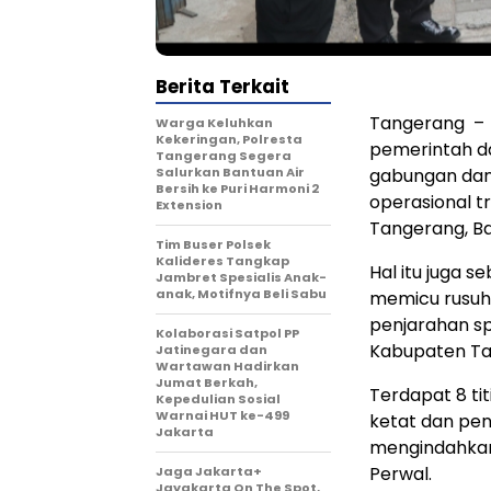
Berita Terkait
Tangerang – 
Warga Keluhkan
Kekeringan, Polresta
pemerintah d
Tangerang Segera
Salurkan Bantuan Air
gabungan dan
Bersih ke Puri Harmoni 2
operasional t
Extension
Tangerang, B
Tim Buser Polsek
Kalideres Tangkap
Hal itu juga 
Jambret Spesialis Anak-
anak, Motifnya Beli Sabu
memicu rusuh
penjarahan sp
Kolaborasi Satpol PP
Kabupaten Ta
Jatinegara dan
Wartawan Hadirkan
Jumat Berkah,
Terdapat 8 t
Kepedulian Sosial
Warnai HUT ke-499
ketat dan pen
Jakarta
mengindahkan
Perwal.
Jaga Jakarta+
Jayakarta On The Spot,