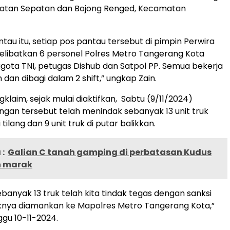
tan Sepatan dan Bojong Renged, Kecamatan
ntau itu, setiap pos pantau tersebut di pimpin Perwira
elibatkan 6 personel Polres Metro Tangerang Kota
ota TNI, petugas Dishub dan Satpol PP. Semua bekerja
dan dibagi dalam 2 shift,” ungkap Zain.
klaim, sejak mulai diaktifkan, Sabtu (9/11/2024)
gan tersebut telah menindak sebanyak 13 unit truk
tilang dan 9 unit truk di putar balikkan.
:
Galian C tanah gamping di perbatasan Kudus
n marak
sebanyak 13 truk telah kita tindak tegas dengan sanksi
uknya diamankan ke Mapolres Metro Tangerang Kota,”
ggu 10-11-2024.