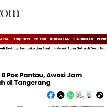
AERAH
TNI/POLRI
POLITIK
KESEHATAN
PENDIDIKAN
PERIS
li Berbagi Sembako dan Santuni Nenek Tuna Netra di Desa Sido
 8 Pos Pantau, Awasi Jam
ah di Tangerang