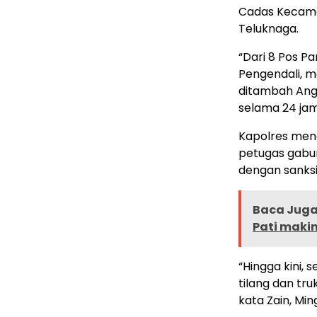
Cadas Kecama
Teluknaga.
“Dari 8 Pos Pa
Pengendali, m
ditambah Angg
selama 24 jam 
Kapolres meng
petugas gabun
dengan sanksi 
Baca Juga 
Pati maki
“Hingga kini, 
tilang dan tr
kata Zain, Min