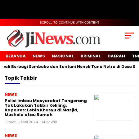
SCROLL TO CONTINUE WITH CONTENT
BERANDA
NEWS
NASIONAL
KRIMINAL
DAERAH
TNI
li Berbagi Sembako dan Santuni Nenek Tuna Netra di Desa Sido
Topik
Takbir
NEWS
Polisi Imbau Masyarakat Tangerang
Tak Lakukan Takbir Keliling,
Kapolres: Lebih Khusyu di Masjid,
Mushola atau Rumah
Jumat, 5 April 2024 - 14:27 WIB
NEWS