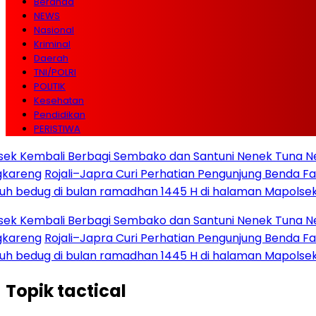
Beranda
NEWS
Nasional
Kriminal
Daerah
TNI/POLRI
POLITIK
Kesehatan
Pendidikan
PERISTIWA
Kembali Berbagi Sembako dan Santuni Nenek Tuna Netra 
reng
Rojali–Japra Curi Perhatian Pengunjung Benda Fair 20
edug di bulan ramadhan 1445 H di halaman Mapolsek S
Kembali Berbagi Sembako dan Santuni Nenek Tuna Netra 
reng
Rojali–Japra Curi Perhatian Pengunjung Benda Fair 20
edug di bulan ramadhan 1445 H di halaman Mapolsek S
Topik
tactical