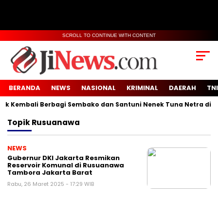
SCROLL TO CONTINUE WITH CONTENT
BERANDA
NEWS
NASIONAL
KRIMINAL
DAERAH
TNI
 Kembali Berbagi Sembako dan Santuni Nenek Tuna Netra di Des
Topik
Rusuanawa
NEWS
Gubernur DKI Jakarta Resmikan
Reservoir Komunal di Rusuanawa
Tambora Jakarta Barat
Rabu, 26 Maret 2025 - 17:29 WIB