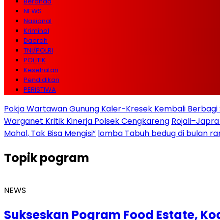
Beranda
NEWS
Nasional
Kriminal
Daerah
TNI/POLRI
POLITIK
Kesehatan
Pendidikan
PERISTIWA
Pokja Wartawan Gunung Kaler-Kresek Kembali Berbagi 
Warganet Kritik Kinerja Polsek Cengkareng
Rojali–Japra
Mahal, Tak Bisa Mengisi”
lomba Tabuh bedug di bulan r
Topik
pogram
NEWS
Sukseskan Pogram Food Estate, Ko