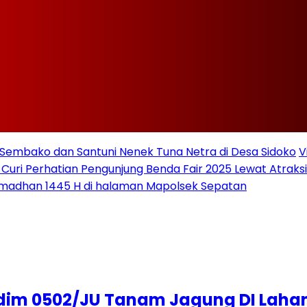
Sembako dan Santuni Nenek Tuna Netra di Desa Sidoko
V
 Curi Perhatian Pengunjung Benda Fair 2025 Lewat Atraksi 
amadhan 1445 H di halaman Mapolsek Sepatan
dim 0502/JU Tanam Jagung DI Lahan