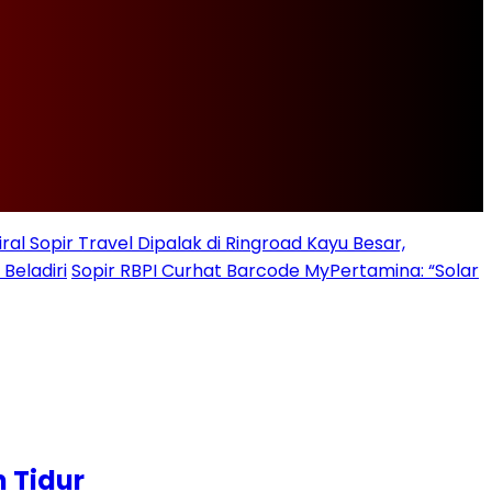
iral Sopir Travel Dipalak di Ringroad Kayu Besar,
Beladiri
Sopir RBPI Curhat Barcode MyPertamina: “Solar
 Tidur