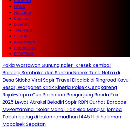
Beranda
NEWS
Nasional
Kriminal
Daerah
TNI/POLRI
POLITIK
Kesehatan
Pendidikan
PERISTIWA
Pokja Wartawan Gunung Kaler-Kresek Kembali
Berbagi Sembako dan Santuni Nenek Tuna Netra di
Desa Sidoko
Viral Sopir Travel Dipalak di Ringroad Kayu
Besar, Warganet Kritik Kinerja Polsek Cengkareng
Rojali–Japra Curi Perhatian Pengunjung Benda Fair
2025 Lewat Atraksi Beladiri
Sopir RBPI Curhat Barcode
MyPertamina: “Solar Mahal, Tak Bisa Mengisi”
lomba
Tabuh bedug di bulan ramadhan 1445 H di halaman
Mapolsek Sepatan