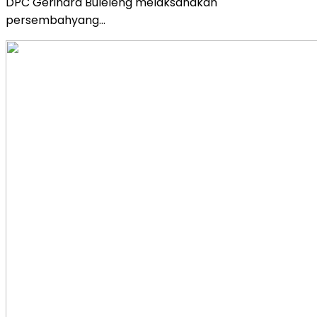
DPC Gerindra Buleleng melaksanakan
persembahyang…