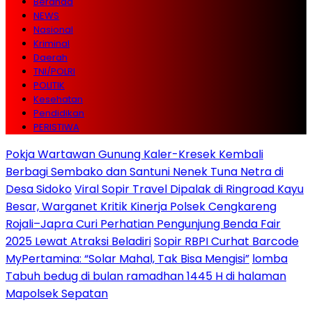
Beranda
NEWS
Nasional
Kriminal
Daerah
TNI/POLRI
POLITIK
Kesehatan
Pendidikan
PERISTIWA
Pokja Wartawan Gunung Kaler-Kresek Kembali
Berbagi Sembako dan Santuni Nenek Tuna Netra di
Desa Sidoko
Viral Sopir Travel Dipalak di Ringroad Kayu
Besar, Warganet Kritik Kinerja Polsek Cengkareng
Rojali–Japra Curi Perhatian Pengunjung Benda Fair
2025 Lewat Atraksi Beladiri
Sopir RBPI Curhat Barcode
MyPertamina: “Solar Mahal, Tak Bisa Mengisi”
lomba
Tabuh bedug di bulan ramadhan 1445 H di halaman
Mapolsek Sepatan