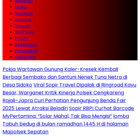
Beranda
NEWS
Nasional
Kriminal
Daerah
TNI/POLRI
POLITIK
Kesehatan
Pendidikan
PERISTIWA
Pokja Wartawan Gunung Kaler-Kresek Kembali
Berbagi Sembako dan Santuni Nenek Tuna Netra di
Desa Sidoko
Viral Sopir Travel Dipalak di Ringroad Kayu
Besar, Warganet Kritik Kinerja Polsek Cengkareng
Rojali–Japra Curi Perhatian Pengunjung Benda Fair
2025 Lewat Atraksi Beladiri
Sopir RBPI Curhat Barcode
MyPertamina: “Solar Mahal, Tak Bisa Mengisi”
lomba
Tabuh bedug di bulan ramadhan 1445 H di halaman
Mapolsek Sepatan