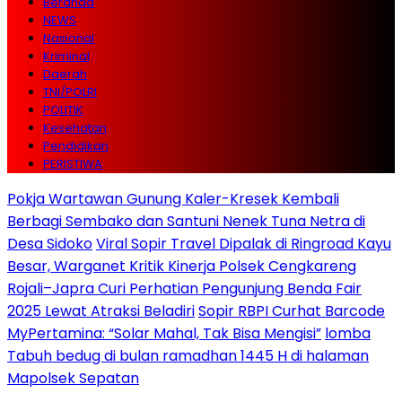
Beranda
NEWS
Nasional
Kriminal
Daerah
TNI/POLRI
POLITIK
Kesehatan
Pendidikan
PERISTIWA
Pokja Wartawan Gunung Kaler-Kresek Kembali
Berbagi Sembako dan Santuni Nenek Tuna Netra di
Desa Sidoko
Viral Sopir Travel Dipalak di Ringroad Kayu
Besar, Warganet Kritik Kinerja Polsek Cengkareng
Rojali–Japra Curi Perhatian Pengunjung Benda Fair
2025 Lewat Atraksi Beladiri
Sopir RBPI Curhat Barcode
MyPertamina: “Solar Mahal, Tak Bisa Mengisi”
lomba
Tabuh bedug di bulan ramadhan 1445 H di halaman
Mapolsek Sepatan