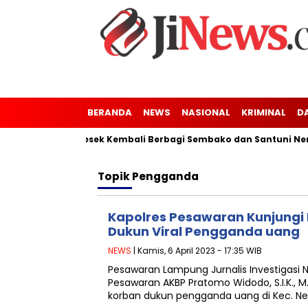
BERANDA
NEWS
NASIONAL
KRIMINAL
D
Gunung Kaler-Kresek Kembali Berbagi Sembako dan Santuni Nene
Topik
Pengganda
Kapolres Pesawaran Kunjungi
Dukun Viral Pengganda uang
NEWS
| Kamis, 6 April 2023 - 17:35 WIB
Pesawaran Lampung Jurnalis Investigasi
Pesawaran AKBP Pratomo Widodo, S.I.K., M.
korban dukun pengganda uang di Kec. Ne