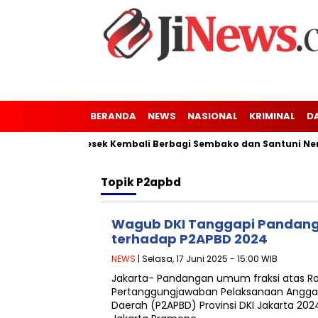
BERANDA
NEWS
NASIONAL
KRIMINAL
D
unung Kaler-Kresek Kembali Berbagi Sembako dan Santuni Nenek
Topik
P2apbd
Wagub DKI Tanggapi Pandang
terhadap P2APBD 2024
NEWS
| Selasa, 17 Juni 2025 - 15:00 WIB
Jakarta- Pandangan umum fraksi atas R
Pertanggungjawaban Pelaksanaan Angga
Daerah (P2APBD) Provinsi DKI Jakarta 2024