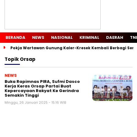
BERANDA
NEWS
NASIONAL
KRIMINAL
DAERAH
TNI
Pokja Wartawan Gunung Kaler-Kresek Kembali Berbagi Semb
Topik
Orsap
NEWS
Buka Rapimnas PIRA, Sufmi Dasco
Kerja Keras Orsap Partai Buat
Kepercayaan Rakyat Ke Gerindra
Semakin Tinggi
Minggu, 26 Januari 2025 - 15:16 WIB