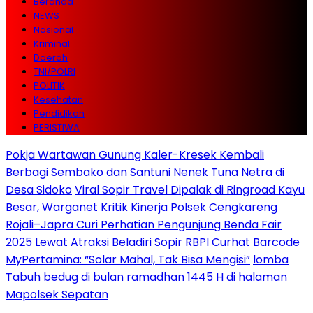
Beranda
NEWS
Nasional
Kriminal
Daerah
TNI/POLRI
POLITIK
Kesehatan
Pendidikan
PERISTIWA
Pokja Wartawan Gunung Kaler-Kresek Kembali
Berbagi Sembako dan Santuni Nenek Tuna Netra di
Desa Sidoko
Viral Sopir Travel Dipalak di Ringroad Kayu
Besar, Warganet Kritik Kinerja Polsek Cengkareng
Rojali–Japra Curi Perhatian Pengunjung Benda Fair
2025 Lewat Atraksi Beladiri
Sopir RBPI Curhat Barcode
MyPertamina: “Solar Mahal, Tak Bisa Mengisi”
lomba
Tabuh bedug di bulan ramadhan 1445 H di halaman
Mapolsek Sepatan