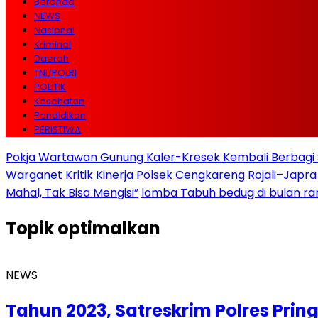
Beranda
NEWS
Nasional
Kriminal
Daerah
TNI/POLRI
POLITIK
Kesehatan
Pendidikan
PERISTIWA
Pokja Wartawan Gunung Kaler-Kresek Kembali Berbagi 
Warganet Kritik Kinerja Polsek Cengkareng
Rojali–Japra
Mahal, Tak Bisa Mengisi”
lomba Tabuh bedug di bulan r
Topik
optimalkan
NEWS
Tahun 2023, Satreskrim Polres Pri