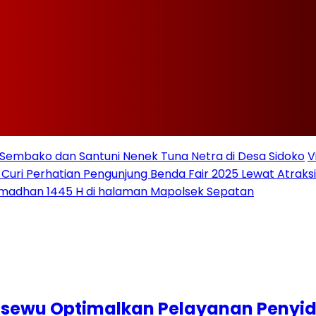
Sembako dan Santuni Nenek Tuna Netra di Desa Sidoko
V
 Curi Perhatian Pengunjung Benda Fair 2025 Lewat Atraksi 
amadhan 1445 H di halaman Mapolsek Sepatan
ngsewu Optimalkan Pelayanan Penyi