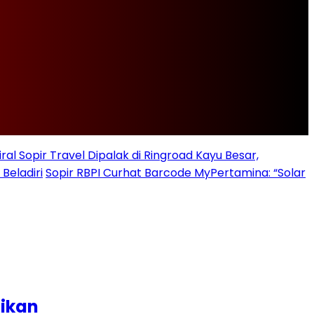
iral Sopir Travel Dipalak di Ringroad Kayu Besar,
Beladiri
Sopir RBPI Curhat Barcode MyPertamina: “Solar
dikan