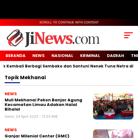
SCROLL TO CONTINUE WITH CONTENT
BERANDA
NEWS
NASIONAL
KRIMINAL
DAERAH
TNI
 Kembali Berbagi Sembako dan Santuni Nenek Tuna Netra di Des
Topik
Mekhanai
NEWS
Muli Mekhanai Pekon Banjar Agung
Kecamatan Limau Adakan Halal
Bihalal
Senin, 24 April 2023 - 12:33 WIB
NEWS
Ganjar Milenial Center (GMC)