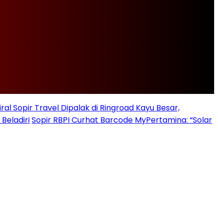
iral Sopir Travel Dipalak di Ringroad Kayu Besar,
Beladiri
Sopir RBPI Curhat Barcode MyPertamina: “Solar