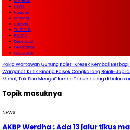
Beranda
NEWS
Nasional
Kriminal
Daerah
TNI/POLRI
POLITIK
Kesehatan
Pendidikan
PERISTIWA
Pokja Wartawan Gunung Kaler-Kresek Kembali Berbagi 
Warganet Kritik Kinerja Polsek Cengkareng
Rojali–Japra
Mahal, Tak Bisa Mengisi”
lomba Tabuh bedug di bulan r
Topik
masuknya
NEWS
AKBP Werdha : Ada 13 jalur tikus m