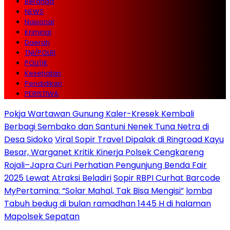
Beranda
NEWS
Nasional
Kriminal
Daerah
TNI/POLRI
POLITIK
Kesehatan
Pendidikan
PERISTIWA
Pokja Wartawan Gunung Kaler-Kresek Kembali
Berbagi Sembako dan Santuni Nenek Tuna Netra di
Desa Sidoko
Viral Sopir Travel Dipalak di Ringroad Kayu
Besar, Warganet Kritik Kinerja Polsek Cengkareng
Rojali–Japra Curi Perhatian Pengunjung Benda Fair
2025 Lewat Atraksi Beladiri
Sopir RBPI Curhat Barcode
MyPertamina: “Solar Mahal, Tak Bisa Mengisi”
lomba
Tabuh bedug di bulan ramadhan 1445 H di halaman
Mapolsek Sepatan