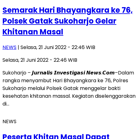
Semarak Hari Bhayangkara ke 76,
Polsek Gatak Sukoharjo Gelar
Khitanan Masal
NEWS
| Selasa, 21 Juni 2022 - 22:46 WIB
Selasa, 21 Juni 2022 - 22:46 WIB
Sukoharjo – 𝙅𝙪𝙧𝙣𝙖𝙡𝙞𝙨 𝙄𝙣𝙫𝙚𝙨𝙩𝙞𝙜𝙖𝙨𝙞 𝙉𝙚𝙬𝙨.𝘾𝙤𝙢–Dalam
rangka menyambut Hari Bhayangkara ke 76, Polres
Sukoharjo melalui Polsek Gatak menggelar bakti
kesehatan khitanan massal. Kegiatan diselenggarakan
di…
NEWS
Peserta Khitan Masal Dapat