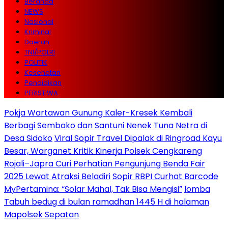
Beranda
NEWS
Nasional
Kriminal
Daerah
TNI/POLRI
POLITIK
Kesehatan
Pendidikan
PERISTIWA
Pokja Wartawan Gunung Kaler-Kresek Kembali
Berbagi Sembako dan Santuni Nenek Tuna Netra di
Desa Sidoko
Viral Sopir Travel Dipalak di Ringroad Kayu
Besar, Warganet Kritik Kinerja Polsek Cengkareng
Rojali–Japra Curi Perhatian Pengunjung Benda Fair
2025 Lewat Atraksi Beladiri
Sopir RBPI Curhat Barcode
MyPertamina: “Solar Mahal, Tak Bisa Mengisi”
lomba
Tabuh bedug di bulan ramadhan 1445 H di halaman
Mapolsek Sepatan