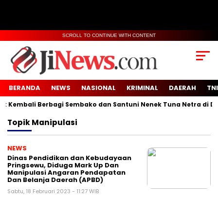
SCROLL TO CONTINUE WITH CONTENT
BERANDA
NEWS
NASIONAL
KRIMINAL
DAERAH
TNI
Kembali Berbagi Sembako dan Santuni Nenek Tuna Netra di Desa
Topik
Manipulasi
NEWS
Dinas Pendidikan dan Kebudayaan
Pringsewu, Diduga Mark Up Dan
Manipulasi Angaran Pendapatan
Dan Belanja Daerah (APBD)
Sabtu, 18 Februari 2023 - 11:27 WIB