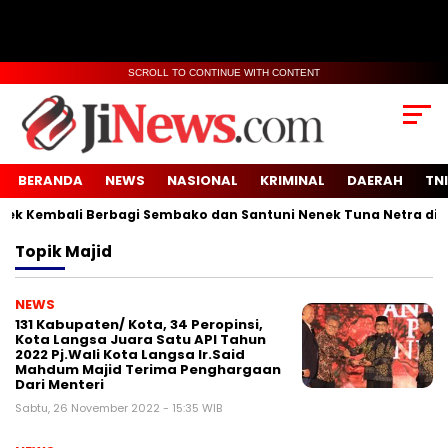
SCROLL TO CONTINUE WITH CONTENT
BERANDA
NEWS
NASIONAL
KRIMINAL
DAERAH
TNI
 Kembali Berbagi Sembako dan Santuni Nenek Tuna Netra di Des
Topik
Majid
NEWS
131 Kabupaten/ Kota, 34 Peropinsi,
Kota Langsa Juara Satu API Tahun
2022 Pj.Wali Kota Langsa Ir.Said
Mahdum Majid Terima Penghargaan
Dari Menteri
Sabtu, 26 November 2022 - 15:35 WIB