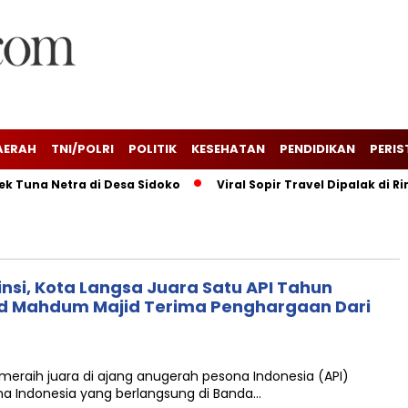
AERAH
TNI/POLRI
POLITIK
KESEHATAN
PENDIDIKAN
PERIS
una Netra di Desa Sidoko
Viral Sopir Travel Dipalak di Rin
insi, Kota Langsa Juara Satu API Tahun
Said Mahdum Majid Terima Penghargaan Dari
meraih juara di ajang anugerah pesona Indonesia (API)
a Indonesia yang berlangsung di Banda…