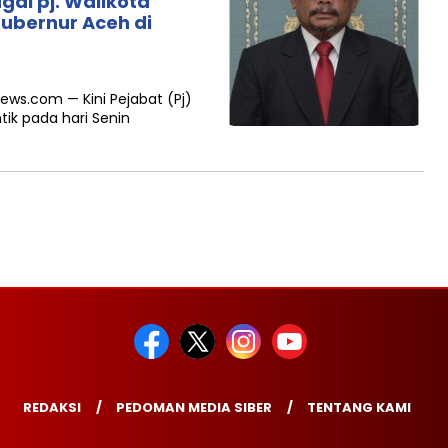
ai pj. Walikota
gubernur Aceh di
news.com — Kini Pejabat (Pj)
tik pada hari Senin
REDAKSI
PEDOMAN MEDIA SIBER
TENTANG KAMI