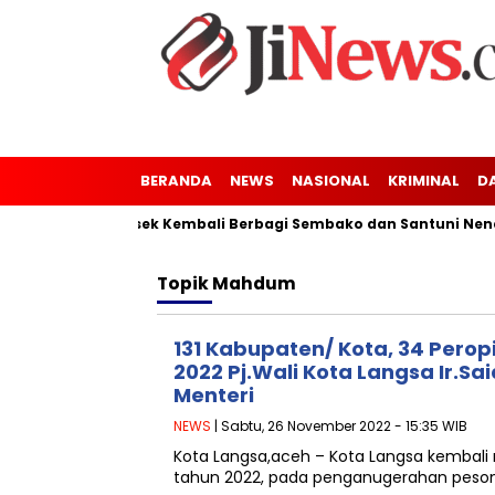
BERANDA
NEWS
NASIONAL
KRIMINAL
D
ung Kaler-Kresek Kembali Berbagi Sembako dan Santuni Nenek T
Topik
Mahdum
131 Kabupaten/ Kota, 34 Perop
2022 Pj.Wali Kota Langsa Ir.
Menteri
NEWS
| Sabtu, 26 November 2022 - 15:35 WIB
Kota Langsa,aceh – Kota Langsa kembali 
tahun 2022, pada penganugerahan peson