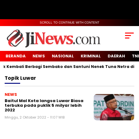
SCROLL TO CONTINUE WITH CONTENT
BERANDA
NEWS
NASIONAL
KRIMINAL
DAERAH
TNI
 Kembali Berbagi Sembako dan Santuni Nenek Tuna Netra di Des
Topik
Luwar
NEWS
Baitul Mal Kota langsa Luwar Biasa
terbuka pada puklik 5 milyar lebih
2022
Minggu, 2 Oktober 2022 - 11:07 WIB