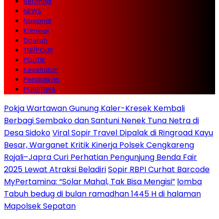
Beranda
NEWS
Nasional
Kriminal
Daerah
TNI/POLRI
POLITIK
Kesehatan
Pendidikan
PERISTIWA
Pokja Wartawan Gunung Kaler-Kresek Kembali
Berbagi Sembako dan Santuni Nenek Tuna Netra di
Desa Sidoko
Viral Sopir Travel Dipalak di Ringroad Kayu
Besar, Warganet Kritik Kinerja Polsek Cengkareng
Rojali–Japra Curi Perhatian Pengunjung Benda Fair
2025 Lewat Atraksi Beladiri
Sopir RBPI Curhat Barcode
MyPertamina: “Solar Mahal, Tak Bisa Mengisi”
lomba
Tabuh bedug di bulan ramadhan 1445 H di halaman
Mapolsek Sepatan