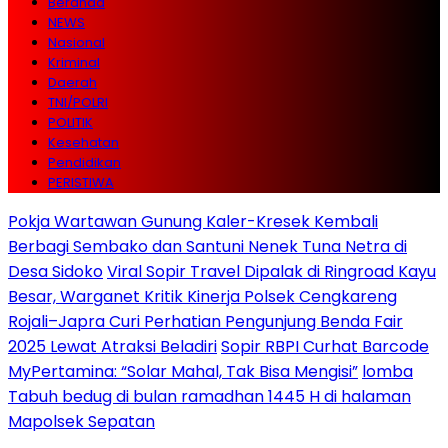
Beranda
NEWS
Nasional
Kriminal
Daerah
TNI/POLRI
POLITIK
Kesehatan
Pendidikan
PERISTIWA
Pokja Wartawan Gunung Kaler-Kresek Kembali
Berbagi Sembako dan Santuni Nenek Tuna Netra di
Desa Sidoko
Viral Sopir Travel Dipalak di Ringroad Kayu
Besar, Warganet Kritik Kinerja Polsek Cengkareng
Rojali–Japra Curi Perhatian Pengunjung Benda Fair
2025 Lewat Atraksi Beladiri
Sopir RBPI Curhat Barcode
MyPertamina: “Solar Mahal, Tak Bisa Mengisi”
lomba
Tabuh bedug di bulan ramadhan 1445 H di halaman
Mapolsek Sepatan