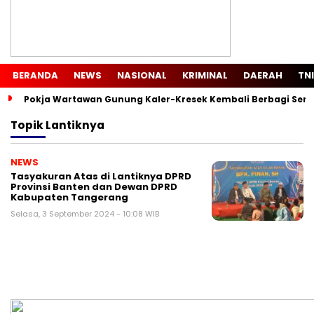
BERANDA
NEWS
NASIONAL
KRIMINAL
DAERAH
TNI
Pokja Wartawan Gunung Kaler-Kresek Kembali Berbagi Semb
Topik
Lantiknya
NEWS
Tasyakuran Atas di Lantiknya DPRD
Provinsi Banten dan Dewan DPRD
Kabupaten Tangerang
Selasa, 3 September 2024 - 10:08 WIB