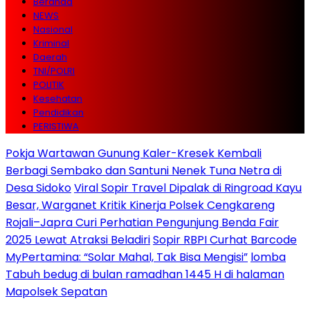
Beranda
NEWS
Nasional
Kriminal
Daerah
TNI/POLRI
POLITIK
Kesehatan
Pendidikan
PERISTIWA
Pokja Wartawan Gunung Kaler-Kresek Kembali
Berbagi Sembako dan Santuni Nenek Tuna Netra di
Desa Sidoko
Viral Sopir Travel Dipalak di Ringroad Kayu
Besar, Warganet Kritik Kinerja Polsek Cengkareng
Rojali–Japra Curi Perhatian Pengunjung Benda Fair
2025 Lewat Atraksi Beladiri
Sopir RBPI Curhat Barcode
MyPertamina: “Solar Mahal, Tak Bisa Mengisi”
lomba
Tabuh bedug di bulan ramadhan 1445 H di halaman
Mapolsek Sepatan