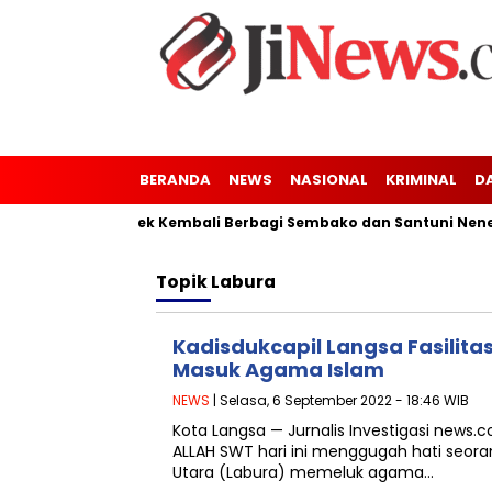
BERANDA
NEWS
NASIONAL
KRIMINAL
D
nung Kaler-Kresek Kembali Berbagi Sembako dan Santuni Nenek 
Topik
Labura
Kadisdukcapil Langsa Fasilita
Masuk Agama Islam
NEWS
| Selasa, 6 September 2022 - 18:46 WIB
Kota Langsa — Jurnalis Investigasi news
ALLAH SWT hari ini menggugah hati seora
Utara (Labura) memeluk agama…