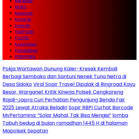
Beranda
NEWS
Nasional
Kriminal
Daerah
TNI/POLRI
POLITIK
Kesehatan
Pendidikan
PERISTIWA
Pokja Wartawan Gunung Kaler-Kresek Kembali
Berbagi Sembako dan Santuni Nenek Tuna Netra di
Desa Sidoko
Viral Sopir Travel Dipalak di Ringroad Kayu
Besar, Warganet Kritik Kinerja Polsek Cengkareng
Rojali–Japra Curi Perhatian Pengunjung Benda Fair
2025 Lewat Atraksi Beladiri
Sopir RBPI Curhat Barcode
MyPertamina: “Solar Mahal, Tak Bisa Mengisi”
lomba
Tabuh bedug di bulan ramadhan 1445 H di halaman
Mapolsek Sepatan