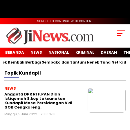
SCROLL TO CONTINUE WITH CONTENT
BERANDA
NEWS
NASIONAL
KRIMINAL
DAERAH
TNI
 Kembali Berbagi Sembako dan Santuni Nenek Tuna Netra di De
Topik
Kundapil
NEWS
Anggota DPR RI F.PAN Dian
Istiqomah S.kep Laksanakan
Kundapil Masa Persidangan V di
GOR Cengkareng.
Minggu, 5 Juni 2022 - 23:18 WIB