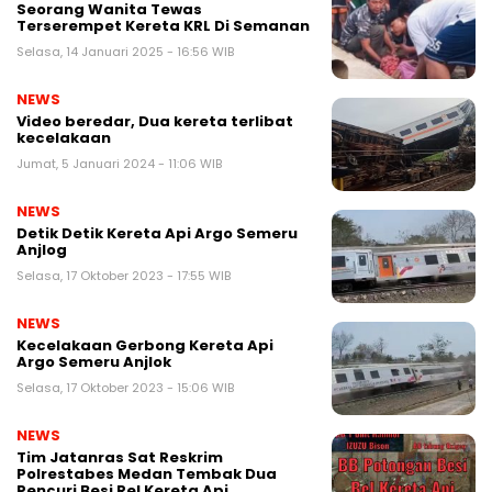
Seorang Wanita Tewas
Terserempet Kereta KRL Di Semanan
Selasa, 14 Januari 2025 - 16:56 WIB
NEWS
Video beredar, Dua kereta terlibat
kecelakaan
Jumat, 5 Januari 2024 - 11:06 WIB
NEWS
Detik Detik Kereta Api Argo Semeru
Anjlog
Selasa, 17 Oktober 2023 - 17:55 WIB
NEWS
Kecelakaan Gerbong Kereta Api
Argo Semeru Anjlok
Selasa, 17 Oktober 2023 - 15:06 WIB
NEWS
Tim Jatanras Sat Reskrim
Polrestabes Medan Tembak Dua
Pencuri Besi Rel Kereta Api