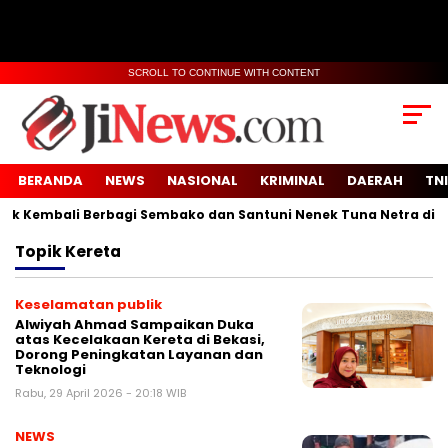
SCROLL TO CONTINUE WITH CONTENT
BERANDA
NEWS
NASIONAL
KRIMINAL
DAERAH
TNI
 Kembali Berbagi Sembako dan Santuni Nenek Tuna Netra di Des
Topik
Kereta
Keselamatan publik
Alwiyah Ahmad Sampaikan Duka
atas Kecelakaan Kereta di Bekasi,
Dorong Peningkatan Layanan dan
Teknologi
Rabu, 29 April 2026 - 20:18 WIB
NEWS