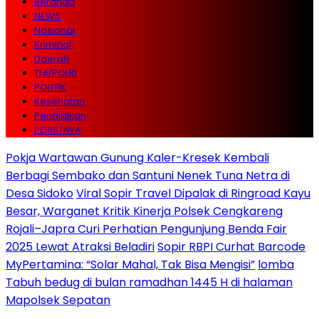
Beranda
NEWS
Nasional
Kriminal
Daerah
TNI/POLRI
POLITIK
Kesehatan
Pendidikan
PERISTIWA
Pokja Wartawan Gunung Kaler-Kresek Kembali
Berbagi Sembako dan Santuni Nenek Tuna Netra di
Desa Sidoko
Viral Sopir Travel Dipalak di Ringroad Kayu
Besar, Warganet Kritik Kinerja Polsek Cengkareng
Rojali–Japra Curi Perhatian Pengunjung Benda Fair
2025 Lewat Atraksi Beladiri
Sopir RBPI Curhat Barcode
MyPertamina: “Solar Mahal, Tak Bisa Mengisi”
lomba
Tabuh bedug di bulan ramadhan 1445 H di halaman
Mapolsek Sepatan