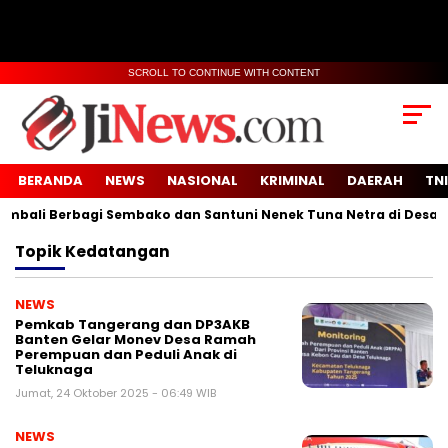
SCROLL TO CONTINUE WITH CONTENT
BERANDA
NEWS
NASIONAL
KRIMINAL
DAERAH
TNI
ali Berbagi Sembako dan Santuni Nenek Tuna Netra di Desa Sid
Topik
Kedatangan
NEWS
Pemkab Tangerang dan DP3AKB
Banten Gelar Monev Desa Ramah
Perempuan dan Peduli Anak di
Teluknaga
Jumat, 24 Oktober 2025 - 06:49 WIB
NEWS