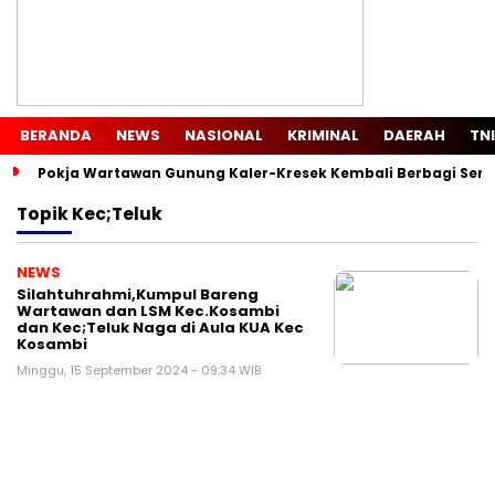
BERANDA
NEWS
NASIONAL
KRIMINAL
DAERAH
TNI
Pokja Wartawan Gunung Kaler-Kresek Kembali Berbagi Semb
Topik
Kec;teluk
NEWS
Silahtuhrahmi,Kumpul Bareng
Wartawan dan LSM Kec.Kosambi
dan Kec;Teluk Naga di Aula KUA Kec
Kosambi
Minggu, 15 September 2024 - 09:34 WIB