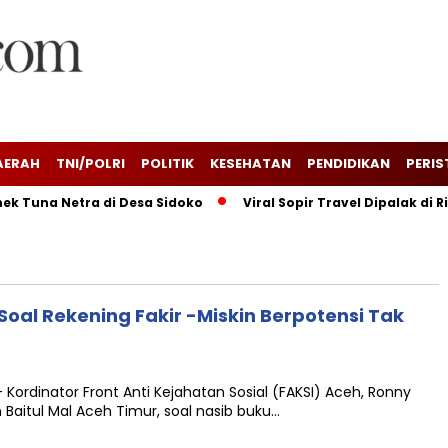
AERAH
TNI/POLRI
POLITIK
KESEHATAN
PENDIDIKAN
PERIS
 Tuna Netra di Desa Sidoko
Viral Sopir Travel Dipalak di R
oal Rekening Fakir -Miskin Berpotensi Tak
Kordinator Front Anti Kejahatan Sosial (FAKSI) Aceh, Ronny
aitul Mal Aceh Timur, soal nasib buku…