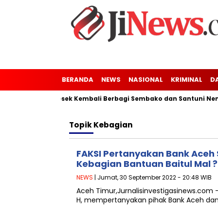
BERANDA
NEWS
NASIONAL
KRIMINAL
D
nung Kaler-Kresek Kembali Berbagi Sembako dan Santuni Nenek
Topik
Kebagian
FAKSI Pertanyakan Bank Aceh S
Kebagian Bantuan Baitul Mal ?
NEWS
| Jumat, 30 September 2022 - 20:48 WIB
Aceh Timur,Jurnalisinvestigasinews.com – 
H, mempertanyakan pihak Bank Aceh dan B