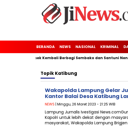
BERANDA
NEWS
NASIONAL
KRIMINAL
D
nung Kaler-Kresek Kembali Berbagi Sembako dan Santuni Nenek
Topik
Katibung
Wakapolda Lampung Gelar Ju
Kantor Balai Desa Katibung L
NEWS
| Minggu, 26 Maret 2023 - 21:25 WIB
Lampung Jurnalis Ivestigasi News.com
Kapolri untuk lebih dekat dengan masya
masyarakat, Wakapolda Lampung Brigjen Pol