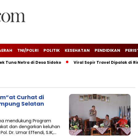
AERAH
TNI/POLRI
POLITIK
KESEHATAN
PENDIDIKAN
PERIS
 Tuna Netra di Desa Sidoko
Viral Sopir Travel Dipalak di R
m”at Curhat di
ampung Selatan
Guna mendukung Program
rakat dan dengarkan keluhan
. Dr. Umar Effendi, S.IK,…