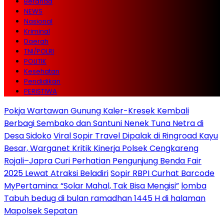
Beranda
NEWS
Nasional
Kriminal
Daerah
TNI/POLRI
POLITIK
Kesehatan
Pendidikan
PERISTIWA
Pokja Wartawan Gunung Kaler-Kresek Kembali
Berbagi Sembako dan Santuni Nenek Tuna Netra di
Desa Sidoko
Viral Sopir Travel Dipalak di Ringroad Kayu
Besar, Warganet Kritik Kinerja Polsek Cengkareng
Rojali–Japra Curi Perhatian Pengunjung Benda Fair
2025 Lewat Atraksi Beladiri
Sopir RBPI Curhat Barcode
MyPertamina: “Solar Mahal, Tak Bisa Mengisi”
lomba
Tabuh bedug di bulan ramadhan 1445 H di halaman
Mapolsek Sepatan