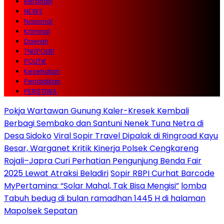
Beranda
NEWS
Nasional
Kriminal
Daerah
TNI/POLRI
POLITIK
Kesehatan
Pendidikan
PERISTIWA
Pokja Wartawan Gunung Kaler-Kresek Kembali
Berbagi Sembako dan Santuni Nenek Tuna Netra di
Desa Sidoko
Viral Sopir Travel Dipalak di Ringroad Kayu
Besar, Warganet Kritik Kinerja Polsek Cengkareng
Rojali–Japra Curi Perhatian Pengunjung Benda Fair
2025 Lewat Atraksi Beladiri
Sopir RBPI Curhat Barcode
MyPertamina: “Solar Mahal, Tak Bisa Mengisi”
lomba
Tabuh bedug di bulan ramadhan 1445 H di halaman
Mapolsek Sepatan