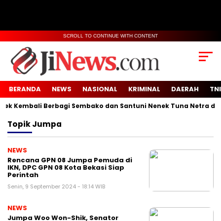
SCROLL TO CONTINUE WITH CONTENT
BERANDA
NEWS
NASIONAL
KRIMINAL
DAERAH
TNI
 Kembali Berbagi Sembako dan Santuni Nenek Tuna Netra di Des
Topik
Jumpa
NEWS
Rencana GPN 08 Jumpa Pemuda di
IKN, DPC GPN 08 Kota Bekasi Siap
Perintah
Senin, 9 September 2024 - 18:14 WIB
NEWS
Jumpa Woo Won-Shik, Senator