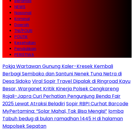
Beranda
NEWS
Nasional
Kriminal
Daerah
TNI/POLRI
POLITIK
Kesehatan
Pendidikan
PERISTIWA
Pokja Wartawan Gunung Kaler-Kresek Kembali
Berbagi Sembako dan Santuni Nenek Tuna Netra di
Desa Sidoko
Viral Sopir Travel Dipalak di Ringroad Kayu
Besar, Warganet Kritik Kinerja Polsek Cengkareng
Rojali–Japra Curi Perhatian Pengunjung Benda Fair
2025 Lewat Atraksi Beladiri
Sopir RBPI Curhat Barcode
MyPertamina: “Solar Mahal, Tak Bisa Mengisi”
lomba
Tabuh bedug di bulan ramadhan 1445 H di halaman
Mapolsek Sepatan