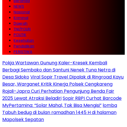
Beranda
NEWS
Nasional
Kriminal
Daerah
TNI/POLRI
POLITIK
Kesehatan
Pendidikan
PERISTIWA
Pokja Wartawan Gunung Kaler-Kresek Kembali
Berbagi Sembako dan Santuni Nenek Tuna Netra di
Desa Sidoko
Viral Sopir Travel Dipalak di Ringroad Kayu
Besar, Warganet Kritik Kinerja Polsek Cengkareng
Rojali–Japra Curi Perhatian Pengunjung Benda Fair
2025 Lewat Atraksi Beladiri
Sopir RBPI Curhat Barcode
MyPertamina: “Solar Mahal, Tak Bisa Mengisi”
lomba
Tabuh bedug di bulan ramadhan 1445 H di halaman
Mapolsek Sepatan